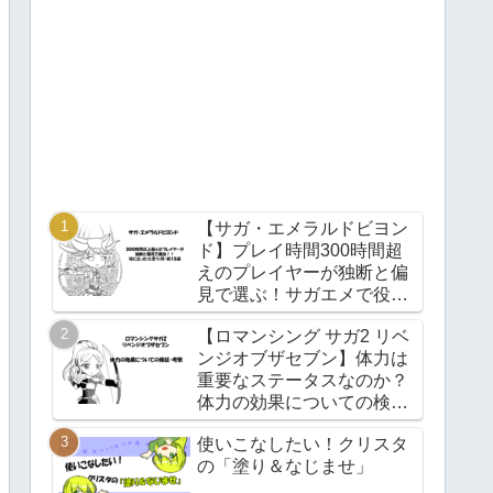
【サガ・エメラルドビヨン
ド】プレイ時間300時間超
えのプレイヤーが独断と偏
見で選ぶ！サガエメで役立
つ(と思う)技・術15選！
【ロマンシング サガ2 リベ
ンジオブザセブン】体力は
重要なステータスなのか？
体力の効果についての検
証・考察【Ver1.0.2】
使いこなしたい！クリスタ
の「塗り＆なじませ」