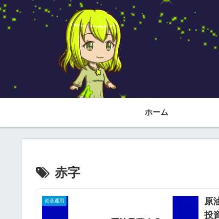
ホーム
赤字
原
資産運用
投