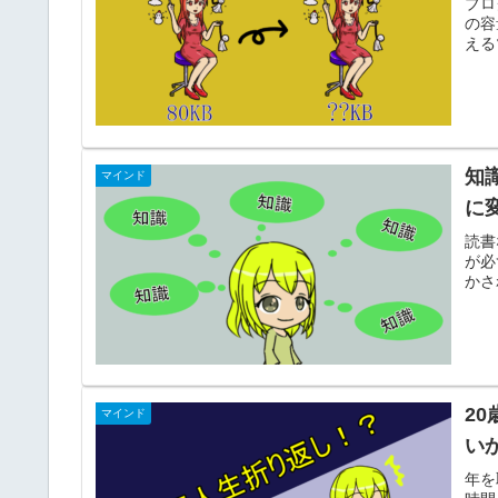
ブロ
の容
える
知
マインド
に
読書
が必
かさ
2
マインド
い
年を