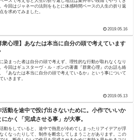
ベースで考えると人生の折り返し地点は案外早い段階でやってき
。今回はジャネーの法則をもとに体感時間ベースの人生の折り返
点を求めてみました。
2019.05.16
群衆心理】あなたは本当に自分の頭で考えています
？
に染まった者は自分の頭で考えず、理性的な行動が取れなくなり
。今回はギュスターヴ・ル・ボンの著書『群衆心理』のお話も絡
、『あなたは本当に自分の頭で考えているか』という事について
ていきます。
2019.05.13
作活動を途中で投げ出さないために。小作でいいか
とにかく「完成させる事」が大事。
活動をしていると、途中で熱意が冷めてしまったりアイデアが浮
なくなったりして、制作を断念してしまうことがあります。この
では、断念しないで作品を完成させるために有効と思われるコツ