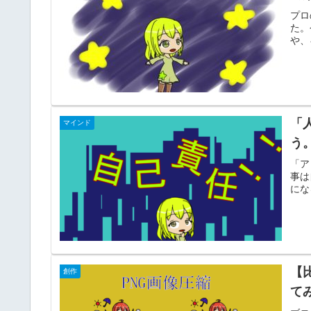
プロ
た。
や、
「
マインド
う
「ア
事は
にな
【
創作
て