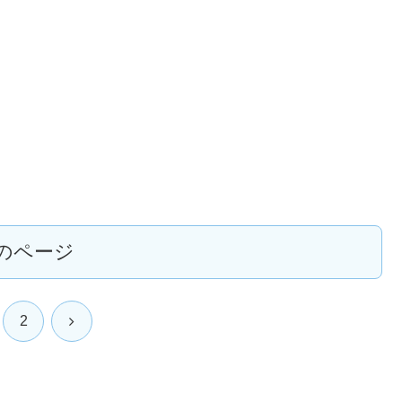
のページ
次
2
へ