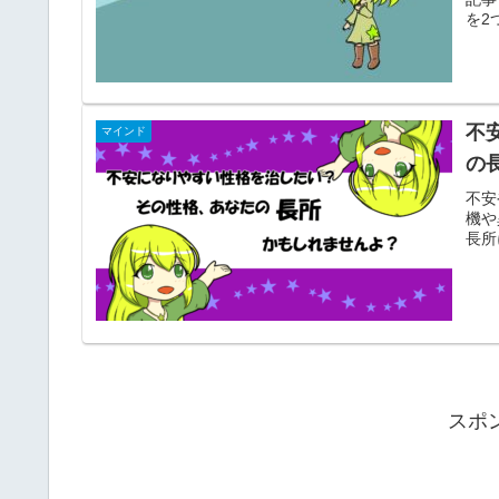
を2
不
マインド
の
不安
機や
長所
スポ