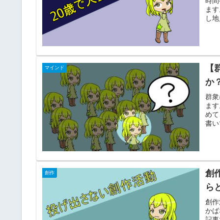
時間
ます
し地
【
マインド
か
群衆
ます
めて
書い
創
創作
ら
創作
かば
記事