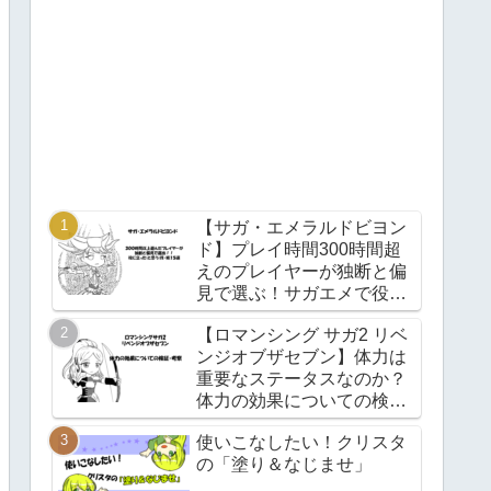
【サガ・エメラルドビヨン
ド】プレイ時間300時間超
えのプレイヤーが独断と偏
見で選ぶ！サガエメで役立
つ(と思う)技・術15選！
【ロマンシング サガ2 リベ
ンジオブザセブン】体力は
重要なステータスなのか？
体力の効果についての検
証・考察【Ver1.0.2】
使いこなしたい！クリスタ
の「塗り＆なじませ」