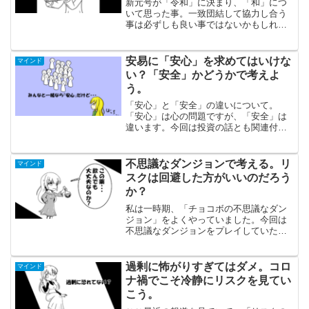
新元号が「令和」に決まり、「和」につ
いて思った事。一致団結して協力し合う
事は必ずしも良い事ではないかもしれま
せん。逆に、ぼっちでいる事も悪い事と
は思えないのでそれについてのお話し。
安易に「安心」を求めてはいけな
マインド
い？「安全」かどうかで考えよ
う。
「安心」と「安全」の違いについて。
「安心」は心の問題ですが、「安全」は
違います。今回は投資の話とも関連付け
て安心と安全について考えてみました。
不思議なダンジョンで考える。リ
マインド
スクは回避した方がいいのだろう
か？
私は一時期、「チョコボの不思議なダン
ジョン」をよくやっていました。今回は
不思議なダンジョンをプレイしていた時
の事を思い出しながらリスクの回避につ
いて書いてみました。やっぱり人生はあ
る程度のリスクを取らないと何もできな
過剰に怖がりすぎてはダメ。コロ
マインド
いよね？
ナ禍でこそ冷静にリスクを見てい
こう。