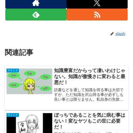
slash
関連記事
知識豊富だからって凄いわけじゃ
マインド
ない。知識が傲慢さに変わると最
悪だ！
読書などを通して知識を得る事は大切で
すが、ただ知識を沢山得る事が必ずしも
良い事とは限りません。私自身の失敗も
踏まえ、知識が活かされないパターンに
ついて3つ紹介します。
ぼっちであることを気に病む事は
マインド
ない！変なヤツもこの世に必要
だ！