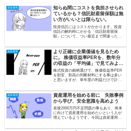
知らぬ間にコストを負担させられ
資産運用
ているかも？信託財産留保額は無
い方がいいとは限らない。
投資信託にはコストがかかります。投資
信託の解約時にかかる「信託財産留保
額」について、つい最近まで間違った認
識をしていた事に気づいたのでそれにつ
いての書いてみました。これを正しく認
識していないと、他人のコストを負担さ
より正確に企業価値を見るため
資産運用
せられている事に気づけません。
に。 株価収益率PERを、数年分
の収益の「平均値」で見てみよ
う。
株式投資の銘柄選びで、株価収益率PER
を割安、割高の判断材料にする事は多い
と思いますが、単年度の利益だけで計算
すると正確な企業価値は測りにくいのか
もしれません。今回は数年分の収益の平
均を取ってみると良いのではないか？っ
資産運用を始める前に 失敗事例
資産運用
て話です。
から学び、安全意識を高めよう
老後2000万円不足問題の事もあり、将来
に向けて資産運用を始めたいという人が
増えているようです。今回は資産運用に
対する安全意識を高める事について書い
てみます。