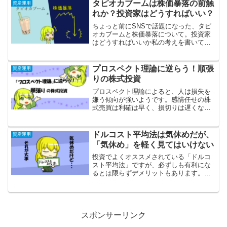
タピオカブームは株価暴落の前触
資産運用
れか？投資家はどうすればいい？
ちょっと前にSNSで話題になった、タピ
オカブームと株価暴落について。投資家
はどうすればいいか私の考えを書いてみ
ました。
プロスペクト理論に逆らう！順張
資産運用
りの株式投資
プロスペクト理論によると、人は損失を
嫌う傾向が強いようです。感情任せの株
式売買は利確は早く、損切りは遅くなり
がちですが、「株価トレンド分析」とい
う一種の順張り投資をする事でプロスペ
クト理論に逆らう事ができているのでは
ドルコスト平均法は気休めだが、
資産運用
ないかと考えました。
「気休め」を軽く見てはいけない
投資でよくオススメされている「ドルコ
スト平均法」ですが、必ずしも有利にな
るとは限らずデメリットもあります。そ
こで、ドルコスト平均法に対する私の考
えについて書いてみました。
スポンサーリンク