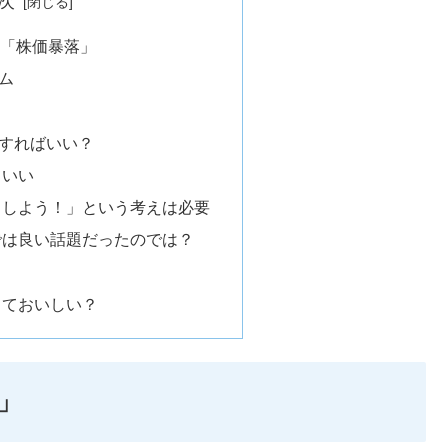
次
る「株価暴落」
ム
すればいい？
ていい
うしよう！」という考えは必要
では良い話題だったのでは？
っておいしい？
」