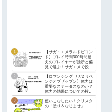
【サガ・エメラルドビヨン
ド】プレイ時間300時間超
えのプレイヤーが独断と偏
見で選ぶ！サガエメで役立
つ(と思う)技・術15選！
【ロマンシング サガ2 リベ
ンジオブザセブン】体力は
重要なステータスなのか？
体力の効果についての検
証・考察【Ver1.0.2】
使いこなしたい！クリスタ
の「塗り＆なじませ」