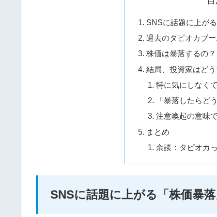
目
SNSに話題に上が
過去のタピオカブー
株価は暴落するの？
結局、投資家はどう
特に気にしなく
「暴落したらど
注意喚起の意味
まとめ
余談：タピオカ
SNSに話題に上がる「株価暴落